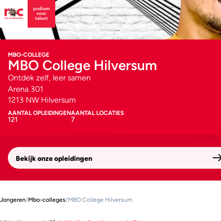
MBO-COLLEGE
MBO College Hilversum
Ontdek zelf, leer samen
Arena 301
1213 NW Hilversum
AANTAL OPLEIDINGEN
AANTAL LOCATIES
121
7
Bekijk onze opleidingen
Jongeren
/
Mbo-colleges
/
MBO College Hilversum