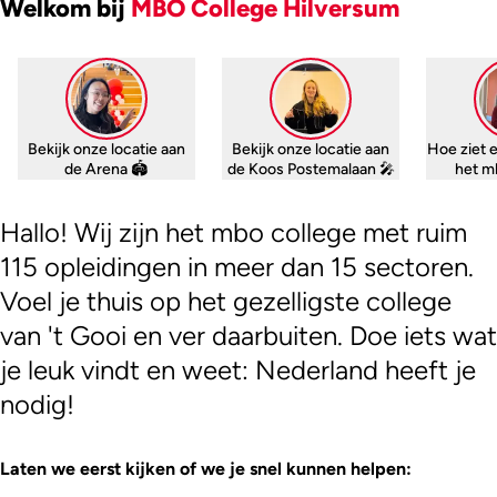
Welkom bij
MBO College Hilversum
Bekijk onze locatie aan
Bekijk onze locatie aan
Hoe ziet 
de Arena 🏟
de Koos Postemalaan 🎤
het m
Hallo! Wij zijn het mbo college met ruim
115 opleidingen in meer dan 15 sectoren.
Voel je thuis op het gezelligste college
van 't Gooi en ver daarbuiten. Doe iets wat
je leuk vindt en weet: Nederland heeft je
nodig!
Laten we eerst kijken of we je snel kunnen helpen: