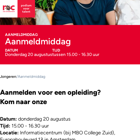
AANMELDMIDDAG
Aanmeldmiddag
DATUM
TIJD
Donderdag 20 augustus
tussen 15.00 - 16.30 uur
Jongeren
/
Aanmeldmiddag
Aanmelden voor een opleiding?
​Kom naar onze​
Datum:
donderdag 20 augustus
Tijd:
15.00 - 16.30 uur
Locatie:
Informatiecentrum (bij MBO College Zuid),
Europaboulevard 13 in Amsterdam