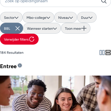
Zoek op opleidingsnaam
Sector
Mbo-college
Niveau
Duur
BBL
Wanneer starten
Toon meer
Verwijder filters
184 Resultaten
Entree