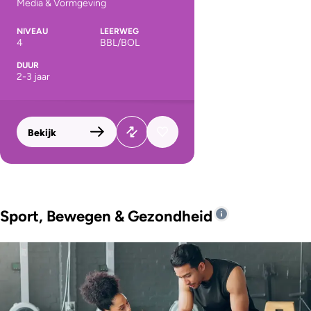
Media & Vormgeving
NIVEAU
LEERWEG
4
BBL/BOL
DUUR
2-3 jaar
Bekijk
Sport, Bewegen & Gezondheid