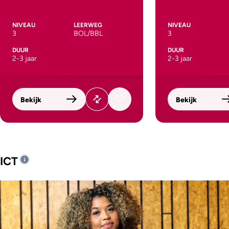
NIVEAU
LEERWEG
NIVEAU
3
BOL/BBL
3
DUUR
DUUR
2-3 jaar
2-3 jaar
Bekijk
Bekijk
ICT