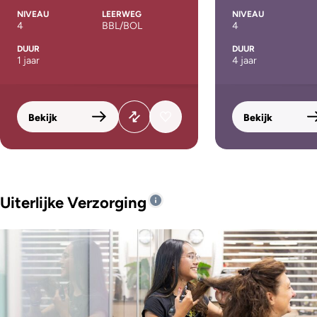
NIVEAU
LEERWEG
NIVEAU
4
BBL/BOL
4
DUUR
DUUR
1 jaar
4 jaar
Bekijk
Bekijk
Uiterlijke Verzorging