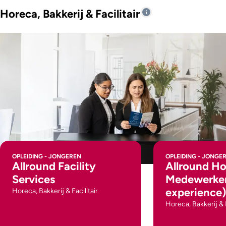
Horeca, Bakkerij & Facilitair
OPLEIDING - JONGEREN
OPLEIDING - JONGE
Allround Facility
Allround Ho
Services
Medewerker
experience)
Horeca, Bakkerij & Facilitair
Horeca, Bakkerij & F