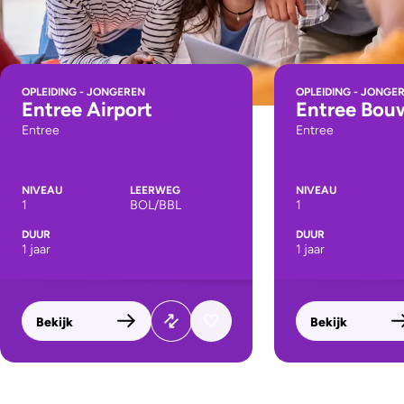
OPLEIDING - JONGEREN
OPLEIDING - JONGE
Entree Airport
Entree Bou
Entree
Entree
NIVEAU
LEERWEG
NIVEAU
1
BOL/BBL
1
DUUR
DUUR
1 jaar
1 jaar
Bekijk
Bekijk