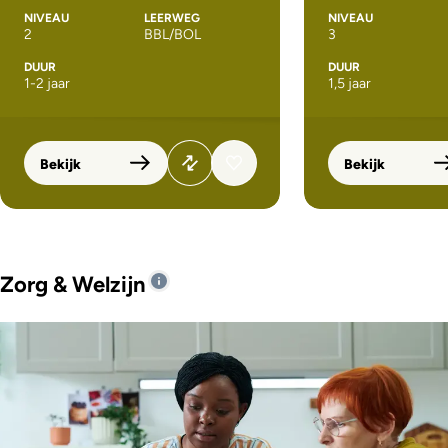
NIVEAU
LEERWEG
NIVEAU
2
BBL/BOL
3
DUUR
DUUR
1-2 jaar
1,5 jaar
Bekijk
Bekijk
Zorg & Welzijn