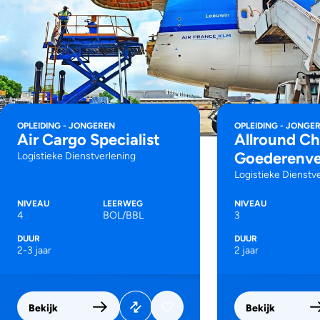
OPLEIDING - JONGEREN
OPLEIDING - JONGE
Air Cargo Specialist
Allround Ch
Goederenve
Logistieke Dienstverlening
Logistieke Dienstv
NIVEAU
LEERWEG
NIVEAU
4
BOL/BBL
3
DUUR
DUUR
2-3 jaar
2 jaar
Bekijk
Bekijk