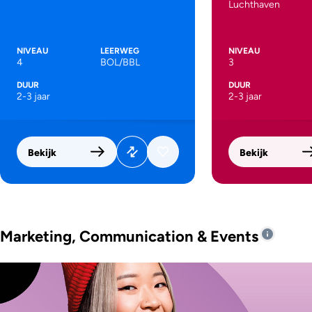
Luchthaven
NIVEAU
LEERWEG
NIVEAU
4
BOL/BBL
3
DUUR
DUUR
2-3 jaar
2-3 jaar
Bekijk
Bekijk
Marketing, Communication & Events