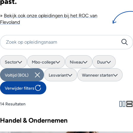
past.
»
Bekijk ook onze opleidingen bij het ROC van
Flevoland
Zoek op opleidingsnaam
Sector
Mbo-college
Niveau
Duur
Voltijd (BOL)
Lesvariant
Wanneer starten
Verwijder filters
14 Resultaten
Handel & Ondernemen