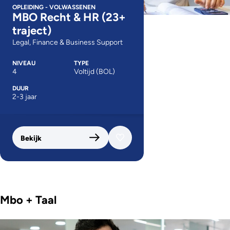
OPLEIDING - VOLWASSENEN
MBO Recht & HR (23+
traject)
Legal, Finance & Business Support
NIVEAU
TYPE
4
Voltijd (BOL)
DUUR
2-3 jaar
Bekijk
Mbo + Taal