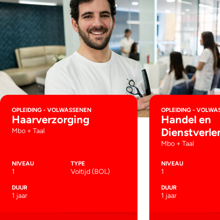
OPLEIDING - VOLWASSENEN
OPLEIDING - VOLWA
Haarverzorging
Handel en
Dienstverle
Mbo + Taal
Mbo + Taal
NIVEAU
TYPE
NIVEAU
1
Voltijd (BOL)
1
DUUR
DUUR
1 jaar
1 jaar