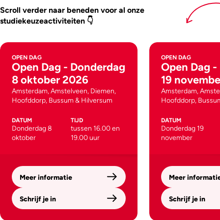
Scroll verder naar beneden voor al onze
studiekeuzeactiviteiten 👇
OPEN DAG
OPEN DAG
Open Dag - Donderdag
Open Dag -
8 oktober 2026
19 novembe
Amsterdam, Amstelveen, Diemen,
Amsterdam, Amste
Hoofddorp, Bussum & Hilversum
Hoofddorp, Bussu
DATUM
TIJD
DATUM
Donderdag 8
tussen 16.00 en
Donderdag 19
oktober
19.00 uur
november
Meer informatie
Meer informati
Schrijf je in
Schrijf je in