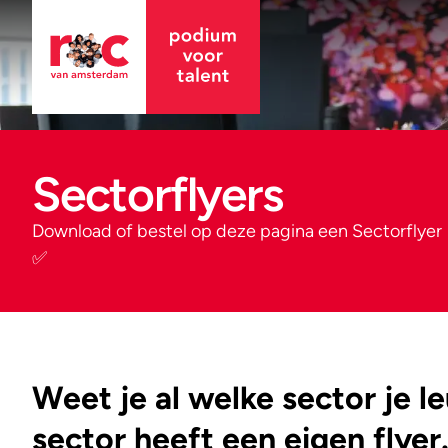
Sectorflyers
Download of bestel op deze pagina een Sectorflyer
✅
Weet je al welke sector je l
sector heeft een eigen flyer.