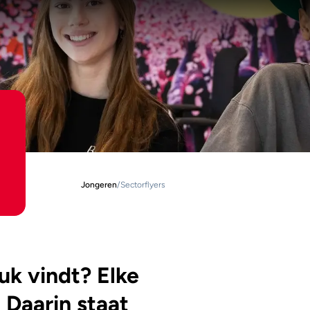
Jongeren
/
Sectorflyers
euk vindt? Elke
 Daarin staat