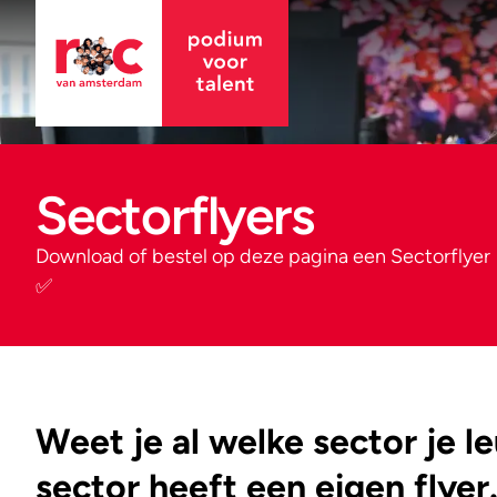
Sectorflyers
Download of bestel op deze pagina een Sectorflyer
✅
Weet je al welke sector je l
sector heeft een eigen flyer.