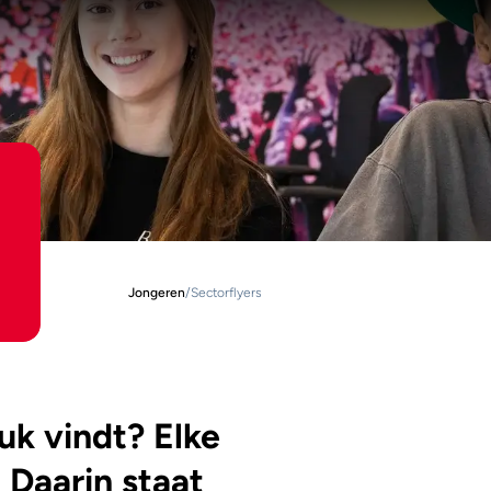
Jongeren
/
Sectorflyers
euk vindt? Elke
 Daarin staat