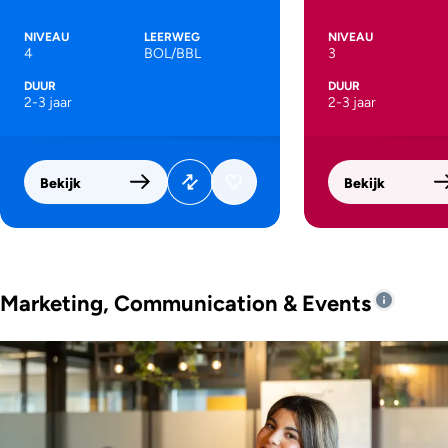
NIVEAU
LEERWEG
NIVEAU
4
BOL/BBL
3
DUUR
DUUR
2-3 jaar
2-3 jaar
Bekijk
Bekijk
Marketing, Communication & Events