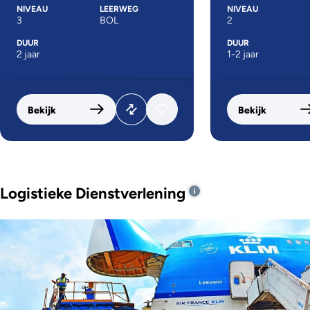
NIVEAU
LEERWEG
NIVEAU
3
BOL
2
DUUR
DUUR
2 jaar
1-2 jaar
Bekijk
Bekijk
Logistieke Dienstverlening