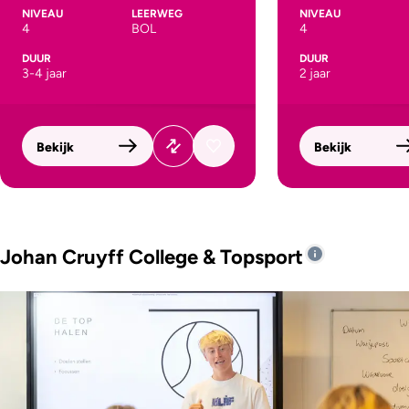
NIVEAU
LEERWEG
NIVEAU
4
BOL
4
DUUR
DUUR
3-4 jaar
2 jaar
Bekijk
Bekijk
Johan Cruyff College & Topsport