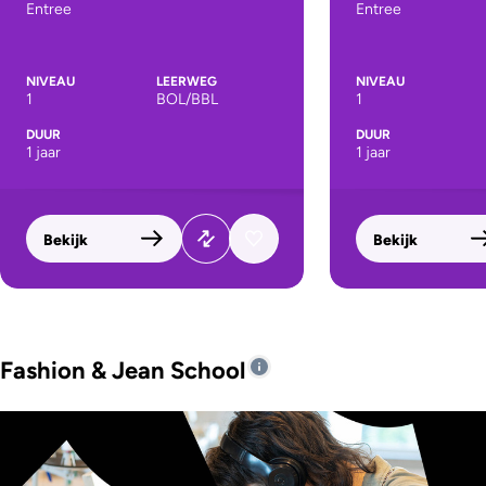
Entree
Entree
NIVEAU
LEERWEG
NIVEAU
1
BOL/BBL
1
DUUR
DUUR
1 jaar
1 jaar
Bekijk
Bekijk
Fashion & Jean School