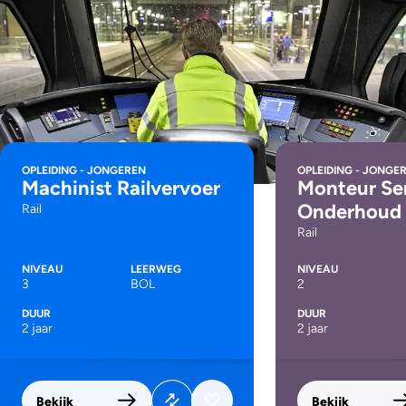
OPLEIDING - JONGEREN
OPLEIDING - JONGE
Machinist Railvervoer
Monteur Se
Onderhoud
Rail
Rail
NIVEAU
LEERWEG
NIVEAU
3
BOL
2
DUUR
DUUR
2 jaar
2 jaar
Bekijk
Bekijk