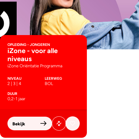
OPLEIDING - JONGEREN
iZone - voor alle
niveaus
iZone Oriëntatie Programma
NIVEAU
LEERWEG
2 | 3 | 4
BOL
DUUR
0,2-1 jaar
Bekijk