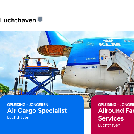
Luchthaven
OPLEIDING - JONGEREN
OPLEIDING - JONGE
Air Cargo Specialist
Allround Fac
Services
Luchthaven
Luchthaven