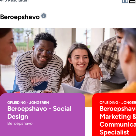
413 Resultaten
Beroepshavo
OPLEIDING - JONGEREN
OPLEIDING - JONGE
Beroepshavo - Social
Beroepshav
Design
Marketing 
Communica
Beroepshavo
Specialist