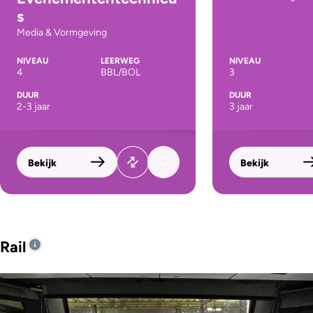
s
Media & Vormgeving
NIVEAU
LEERWEG
NIVEAU
4
BBL/BOL
3
DUUR
DUUR
2-3 jaar
3 jaar
Bekijk
Bekijk
Rail