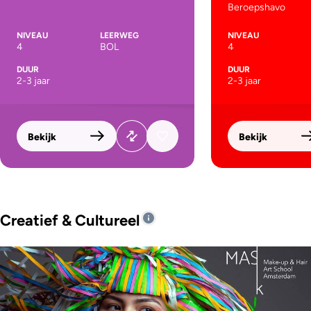
Beroepshavo
NIVEAU
LEERWEG
NIVEAU
4
BOL
4
DUUR
DUUR
2-3 jaar
2-3 jaar
Bekijk
Bekijk
Creatief & Cultureel