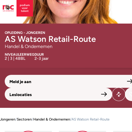
OPLEIDING - JONGEREN
AS Watson Retail-Route
Handel & Ondernemen
NIVEAU
LEERWEG
DUUR
2 | 3 | 4
BBL
2-3 jaar
Meld je aan
Leslocaties
Jongeren
/
Sectoren
/
Handel & Ondernemen
/
AS Watson Retail-Route