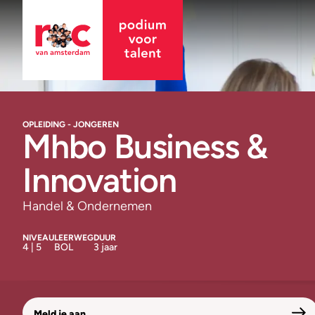
OPLEIDING - JONGEREN
Mhbo Business &
Innovation
Handel & Ondernemen
NIVEAU
LEERWEG
DUUR
4 | 5
BOL
3 jaar
Meld je aan