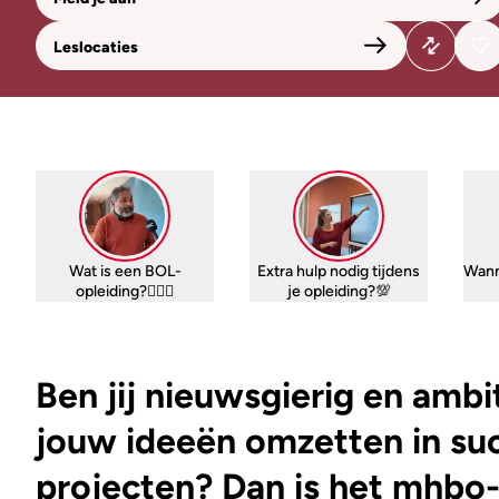
Leslocaties
Wat is een BOL-
Extra hulp nodig tijdens
Wann
opleiding?🤷🏼‍♀️
je opleiding?💯
Ben jij nieuwsgierig en ambi
jouw ideeën omzetten in su
projecten? Dan is het mhbo-