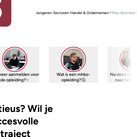
Jongeren
/
Sectoren
/
Handel & Ondernemen
/
Mhbo Business 
eer aanmelden voor
Wat is een mhbo-
Na deze oplei
de opleiding?✨
opleiding?🤔
naar het h
tieus? Wil je
ccesvolle
traject