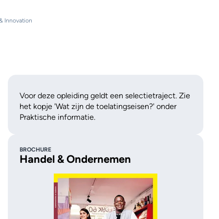
& Innovation
Voor deze opleiding geldt een selectietraject. Zie
het kopje 'Wat zijn de toelatingseisen?' onder
Praktische informatie.
ding door
Welkom op MBO College
bo?💪🏾
Hilversum 👆🏽
BROCHURE
Handel & Ondernemen