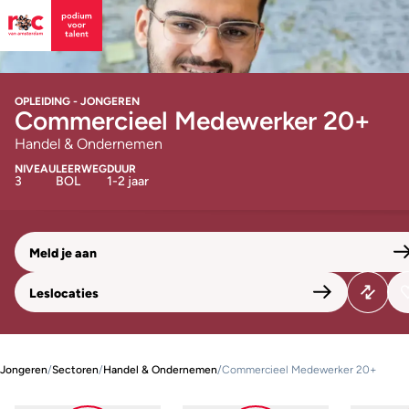
OPLEIDING - JONGEREN
Commercieel Medewerker 20+
Handel & Ondernemen
NIVEAU
LEERWEG
DUUR
3
BOL
1-2 jaar
Meld je aan
Leslocaties
Jongeren
/
Sectoren
/
Handel & Ondernemen
/
Commercieel Medewerker 20+