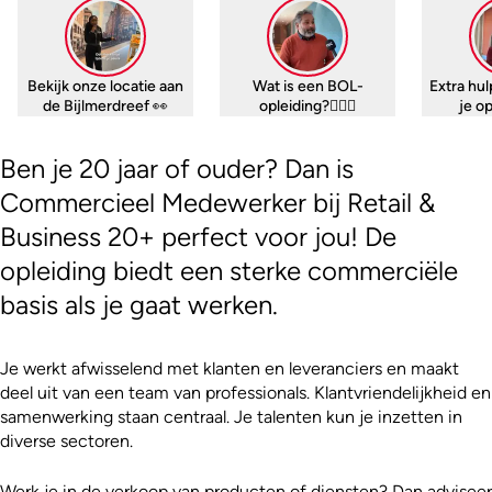
Bekijk onze locatie aan
Wat is een BOL-
Extra hul
de Bijlmerdreef 👀
opleiding?🤷🏼‍♀️
je o
Ben je 20 jaar of ouder? Dan is
Commercieel Medewerker bij Retail &
Business 20+ perfect voor jou! De
opleiding biedt een sterke commerciële
basis als je gaat werken.
Je werkt afwisselend met klanten en leveranciers en maakt
deel uit van een team van professionals. Klantvriendelijkheid en
samenwerking staan centraal. Je talenten kun je inzetten in
diverse sectoren.
Werk je in de verkoop van producten of diensten? Dan adviseer