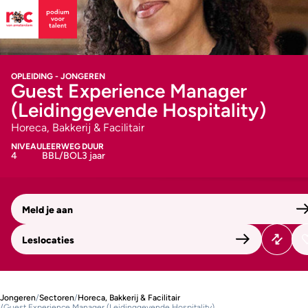
OPLEIDING - JONGEREN
Guest Experience Manager
(Leidinggevende Hospitality)
Horeca, Bakkerij & Facilitair
NIVEAU
LEERWEG
DUUR
4
BBL/BOL
3 jaar
Meld je aan
Leslocaties
Jongeren
/
Sectoren
/
Horeca, Bakkerij & Facilitair
/
Guest Experience Manager (Leidinggevende Hospitality)