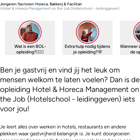
Jongeren
/
Sectoren
/
Horeca, Bakkerij & Facilitair
/
Hotel & Horeca Management on the Job (Hotelschool - leidinggeven)
Wat is een BOL-
Extra hulp nodig tijdens
Wanneer 
opleiding?🤷🏼‍♀️
je opleiding?💯
de o
Ben je gastvrij en vind jij het leuk om
mensen welkom te laten voelen? Dan is de
opleiding Hotel & Horeca Management on
the Job (Hotelschool - leidinggeven) iets
voor jou!
Je leert alles over werken in hotels, restaurants en andere
plekken waar gastvrijheid belangrijk is. Je kunt doorgroeien