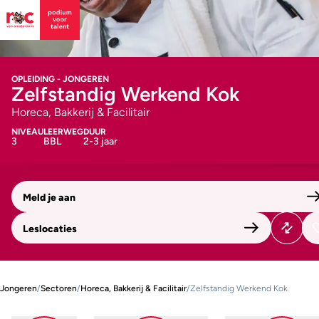
OPLEIDING - JONGEREN
Zelfstandig Werkend Kok
Horeca, Bakkerij & Facilitair
NIVEAU
LEERWEG
DUUR
3
BBL
2-3 jaar
Meld je aan
Leslocaties
Jongeren
/
Sectoren
/
Horeca, Bakkerij & Facilitair
/
Zelfstandig Werkend Kok