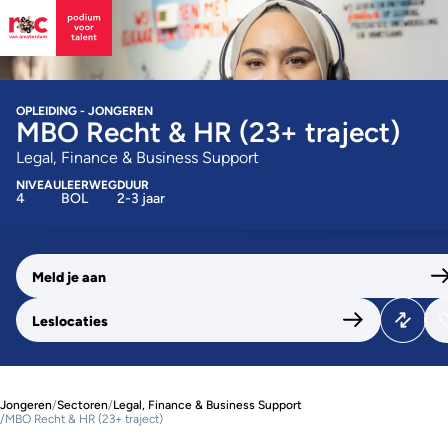
OPLEIDING - JONGEREN
MBO Recht & HR (23+ traject)
Legal, Finance & Business Support
NIVEAU
LEERWEG
DUUR
4
BOL
2-3 jaar
Meld je aan
Leslocaties
Jongeren
/
Sectoren
/
Legal, Finance & Business Support
/
MBO Recht & HR (23+ traject)