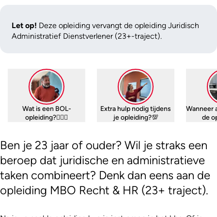
Let op!
Deze opleiding vervangt de opleiding Juridisch
Administratief Dienstverlener (23+-traject).
Wat is een BOL-
Extra hulp nodig tijdens
Wanneer 
opleiding?🤷🏼‍♀️
je opleiding?💯
de o
Ben je 23 jaar of ouder? Wil je straks een
beroep dat juridische en administratieve
taken combineert? Denk dan eens aan de
opleiding MBO Recht & HR (23+ traject).