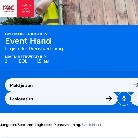
OPLEIDING - JONGEREN
Event Hand
Logistieke Dienstverlening
NIVEAU
LEERWEG
DUUR
2
BOL
1,5 jaar
Meld je aan
Leslocaties
Jongeren
/
Sectoren
/
Logistieke Dienstverlening
/
Event Hand