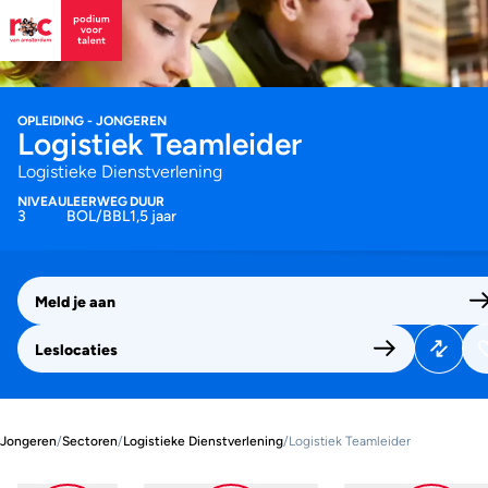
OPLEIDING - JONGEREN
Logistiek Teamleider
Logistieke Dienstverlening
NIVEAU
LEERWEG
DUUR
3
BOL/BBL
1,5 jaar
Meld je aan
Leslocaties
Jongeren
/
Sectoren
/
Logistieke Dienstverlening
/
Logistiek Teamleider