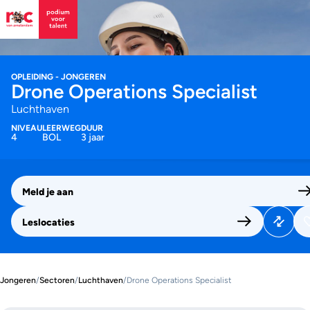
OPLEIDING - JONGEREN
Drone Operations Specialist
Luchthaven
NIVEAU
LEERWEG
DUUR
4
BOL
3 jaar
Meld je aan
Leslocaties
Jongeren
/
Sectoren
/
Luchthaven
/
Drone Operations Specialist