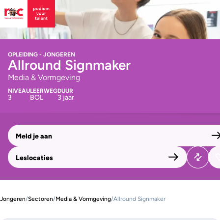
OPLEIDING - JONGEREN
Allround Signmaker
Media & Vormgeving
NIVEAU
LEERWEG
DUUR
3
BOL
3 jaar
Meld je aan
Leslocaties
Jongeren
/
Sectoren
/
Media & Vormgeving
/
Allround Signmaker