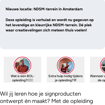
Nieuwe locatie: NDSM-terrein in Amsterdam
Deze opleiding is verhuisd en wordt nu gegeven op
het levendige en kleurrijke NDSM-terrein. Dé plek
waar creatievelingen zich meteen thuis voelen!
Wat is een BOL-
Extra hulp nodig tijdens
Wanneer 
opleiding?🤷🏼‍♀️
je opleiding?💯
de o
Wil jij leren hoe je signproducten
ontwerpt én maakt? Met de opleiding