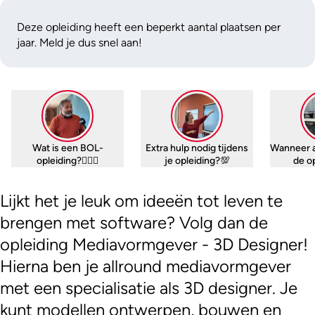
Deze opleiding heeft een beperkt aantal plaatsen per
jaar. Meld je dus snel aan!
Wat is een BOL-
Extra hulp nodig tijdens
Wanneer 
opleiding?🤷🏼‍♀️
je opleiding?💯
de o
Lijkt het je leuk om ideeën tot leven te
brengen met software? Volg dan de
opleiding Mediavormgever - 3D Designer!
Hierna ben je allround mediavormgever
met een specialisatie als 3D designer. Je
kunt modellen ontwerpen, bouwen en