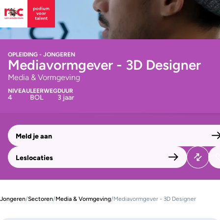
OPLEIDING - JONGEREN
Mediavormgever - 3D Designer
Media & Vormgeving
NIVEAU
LEERWEG
DUUR
4
BOL
3 jaar
Meld je aan
Leslocaties
Jongeren
/
Sectoren
/
Media & Vormgeving
/
Mediavormgever - 3D Designer