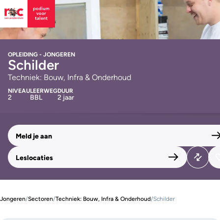
OPLEIDING - JONGEREN
Schilder
Techniek: Bouw, Infra & Onderhoud
NIVEAU
LEERWEG
DUUR
2
BBL
2 jaar
Meld je aan
Leslocaties
Jongeren
/
Sectoren
/
Techniek: Bouw, Infra & Onderhoud
/
Schilder