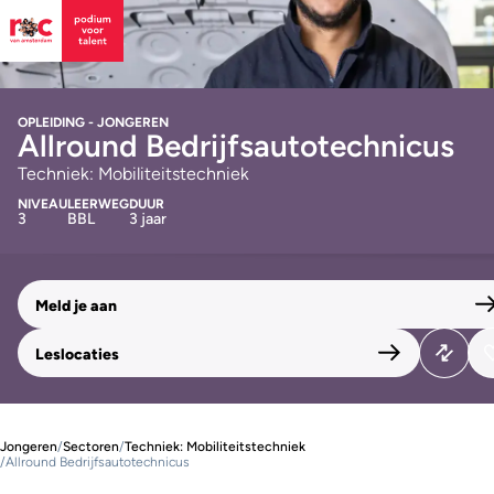
OPLEIDING - JONGEREN
Allround Bedrijfsautotechnicus
Techniek: Mobiliteitstechniek
NIVEAU
LEERWEG
DUUR
3
BBL
3 jaar
Meld je aan
Leslocaties
Jongeren
/
Sectoren
/
Techniek: Mobiliteitstechniek
/
Allround Bedrijfsautotechnicus