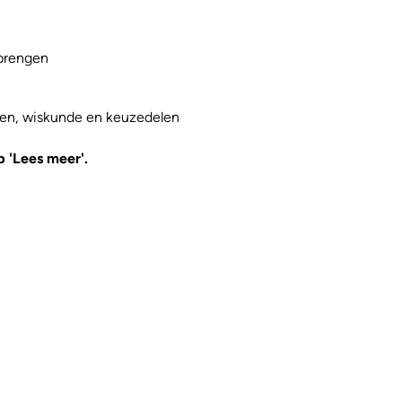
brengen
nen, wiskunde en keuzedelen
p 'Lees meer'.