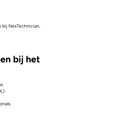
n bij NexTechnician,
n bij het
e.
L).
onals.