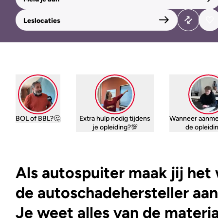
Leslocaties
BOL of BBL?🤔
Extra hulp nodig tijdens
Wanneer aanme
je opleiding?💯
de opleid
Als autospuiter maak jij het
de autoschadehersteller aan
Je weet alles van de mater