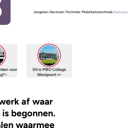
Jongeren
/
Sectoren
/
Techniek: Mobiliteitstechniek
/
Autospui
lden voor
Dit is MBO College
ing?✨
Westpoort 👀
 werk af waar
 is begonnen.
ialen waarmee