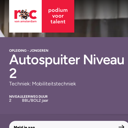
OPLEIDING - JONGEREN
Autospuiter Niveau
2
Techniek: Mobiliteitstechniek
NIVEAU
LEERWEG
DUUR
2
BBL/BOL
2 jaar
Meld je aan