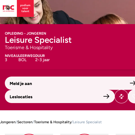
OPLEIDING - JONGEREN
Leisure Specialist
Toerisme & Hospitality
NIVEAU
LEERWEG
DUUR
3
BOL
2-3 jaar
Meld je aan
Leslocaties
Jongeren
/
Sectoren
/
Toerisme & Hospitality
/
Leisure Specialist