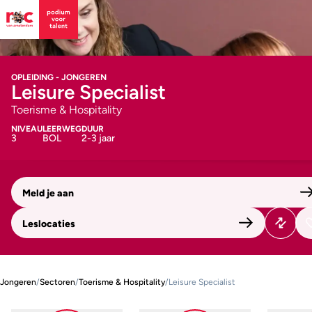
OPLEIDING - JONGEREN
Leisure Specialist
Toerisme & Hospitality
NIVEAU
LEERWEG
DUUR
3
BOL
2-3 jaar
Meld je aan
Leslocaties
Jongeren
/
Sectoren
/
Toerisme & Hospitality
/
Leisure Specialist