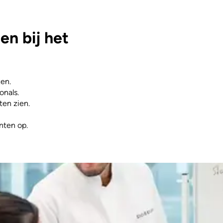
n bij het
zen.
onals.
ten zien.
nten op.