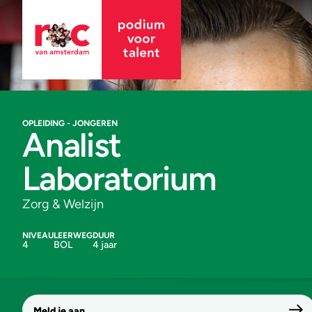
OPLEIDING - JONGEREN
Analist
Laboratorium
Zorg & Welzijn
NIVEAU
LEERWEG
DUUR
4
BOL
4 jaar
Meld je aan