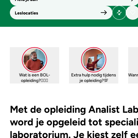
Leslocaties
Wat is een BOL-
Extra hulp nodig tijdens
Wann
opleiding?🤷🏼‍♀️
je opleiding?💯
Met de opleiding Analist La
word je opgeleid tot speciali
laboratorium. Je kiest zelf 