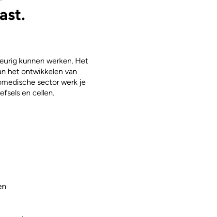
ast.
keurig kunnen werken. Het
aan het ontwikkelen van
iomedische sector werk je
fsels en cellen.
en