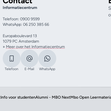
Contact
Informatiecentrum
S
o
Telefoon: 0900 9599
WhatsApp: 06 250 385 66
Europaboulevard 13
1079 PC Amsterdam
»
Meer over het Informatiecentrum
Telefoon
E-Mail
WhatsApp
t
Info voor studenten
Alumni - MBO Next
Mbo Open Leermateri