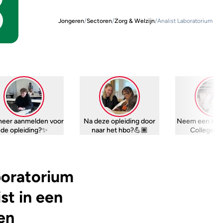
Jongeren
/
Sectoren
/
Zorg & Welzijn
/
Analist Laboratorium
eer aanmelden voor
Na deze opleiding door
Neem een kijk
de opleiding?✨
naar het hbo?💪🏾
College W
boratorium
st in een
een