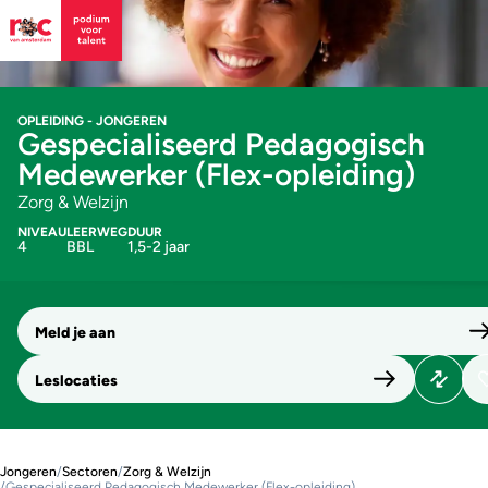
OPLEIDING - JONGEREN
Gespecialiseerd Pedagogisch
Medewerker (Flex-opleiding)
Zorg & Welzijn
NIVEAU
LEERWEG
DUUR
4
BBL
1,5-2 jaar
Meld je aan
Leslocaties
Jongeren
/
Sectoren
/
Zorg & Welzijn
/
Gespecialiseerd Pedagogisch Medewerker (Flex-opleiding)