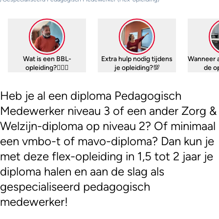
Wat is een BBL-
Extra hulp nodig tijdens
Wanneer 
opleiding?🤷🏼‍♀️
je opleiding?💯
de o
Heb je al een diploma Pedagogisch
Medewerker niveau 3 of een ander Zorg &
Welzijn-diploma op niveau 2? Of minimaal
een vmbo-t of mavo-diploma? Dan kun je
met deze flex-opleiding in 1,5 tot 2 jaar je
diploma halen en aan de slag als
gespecialiseerd pedagogisch
medewerker!