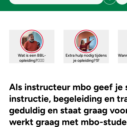
Wat is een BBL-
Extra hulp nodig tijdens
Wann
opleiding?🤷🏼‍♀️
je opleiding?💯
Als instructeur mbo geef je
instructie, begeleiding en tr
geduldig en staat graag voor
werkt graag met mbo-stude