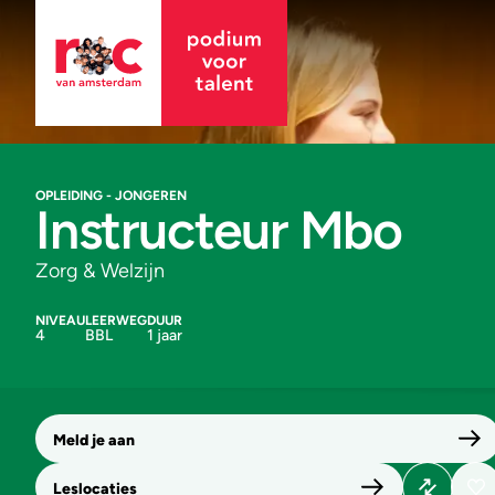
OPLEIDING - JONGEREN
Instructeur Mbo
Zorg & Welzijn
NIVEAU
LEERWEG
DUUR
4
BBL
1 jaar
Meld je aan
Leslocaties