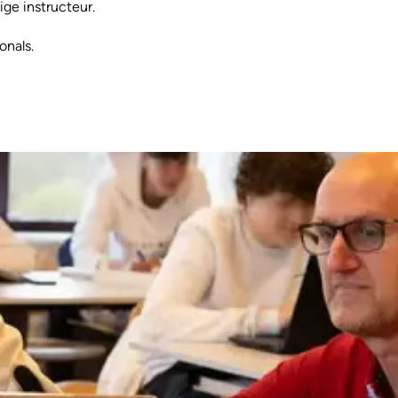
ge instructeur.
onals.