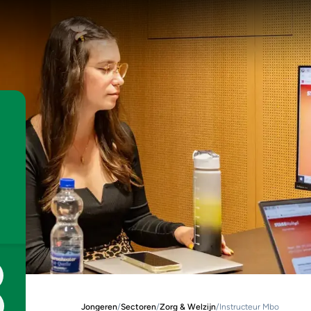
Jongeren
/
Sectoren
/
Zorg & Welzijn
/
Instructeur Mbo