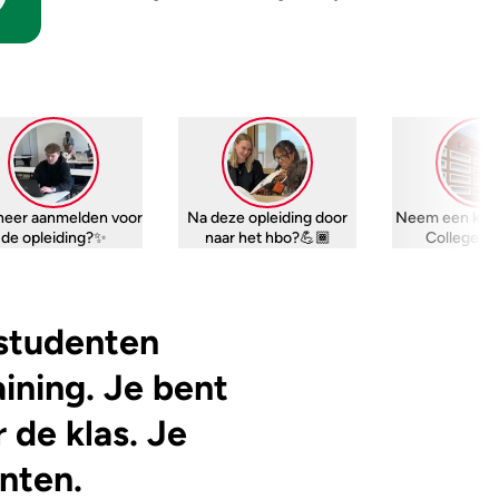
eer aanmelden voor
Na deze opleiding door
Neem een kijk
de opleiding?✨
naar het hbo?💪🏾
College W
 studenten
aining. Je bent
 de klas. Je
nten.