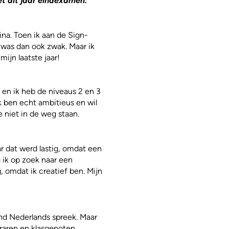
et dit jaar eindexamen.
ina. Toen ik aan de Sign-
l was dan ook zwak. Maar ik
mijn laatste jaar!
en ik heb de niveaus 2 en 3
k ben echt ambitieus en wil
e niet in de weg staan.
ar dat werd lastig, omdat een
g ik op zoek naar een
 omdat ik creatief ben. Mijn
end Nederlands spreek. Maar
leraren en klasgenoten.