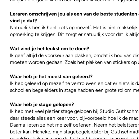
Leraren omschrijven jou als een van de beste studenten
vind je dat?
Natuurlijk ben ik heel trots op mezelf. Het is niet makkeli
opmerking te krijgen. Dit zorgt er natuurlijk voor dat ik alti
Wat vind je het leukst om te doen?
Ik geef altijd de voorkeur aan plakken, omdat ik hou van d
moeten worden gedaan. Zoals het plakken van stickers op a
Waar heb je het meest van geleerd?
Ik heb geleerd op mezelf te vertrouwen en dat er niets is da
school en begeleiders in stage hadden een grote rol om me 
Waar heb je stage gelopen?
Ik heb met veel plezier stage gelopen bij Studio Guthsch
daar steeds alles een keer voor, bijvoorbeeld hoe ik de m
Daarna lieten ze het me zelf oefenen. Neem het beletteren 
beter kan. Marieke, mijn stagebegeleidster bij Guthschmidt,
geduldig als ik vanwege de taal niet helemaal snap wat ze 