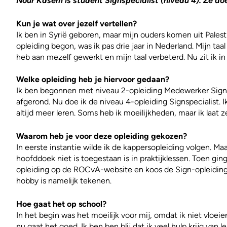
Nour Kasem is student Signspecialist (niveau 4). Ze do
Kun je wat over jezelf vertellen?
Ik ben in Syrië geboren, maar mijn ouders komen uit Palest
opleiding begon, was ik pas drie jaar in Nederland. Mijn taa
heb aan mezelf gewerkt en mijn taal verbeterd. Nu zit ik in 
Welke opleiding heb je hiervoor gedaan?
Ik ben begonnen met niveau 2-opleiding Medewerker Sign 
afgerond. Nu doe ik de niveau 4-opleiding Signspecialist. I
altijd meer leren. Soms heb ik moeilijkheden, maar ik laat z
Waarom heb je voor deze opleiding gekozen?
In eerste instantie wilde ik de kappersopleiding volgen. Ma
hoofddoek niet is toegestaan is in praktijklessen. Toen gin
opleiding op de ROCvA-website en koos de Sign-opleiding,
hobby is namelijk tekenen.
Hoe gaat het op school?
In het begin was het moeilijk voor mij, omdat ik niet vloei
nu gaat het goed. Ik ben ben blij dat ik veel hulp krijg van 