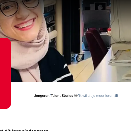
Jongeren
/
Talent Stories 🤩
/
Ik wil altijd meer leren 🎓