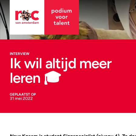
INTERVIEW
Ik wil altijd meer
leren 🎓
GEPLAATST OP
31 mei 2022