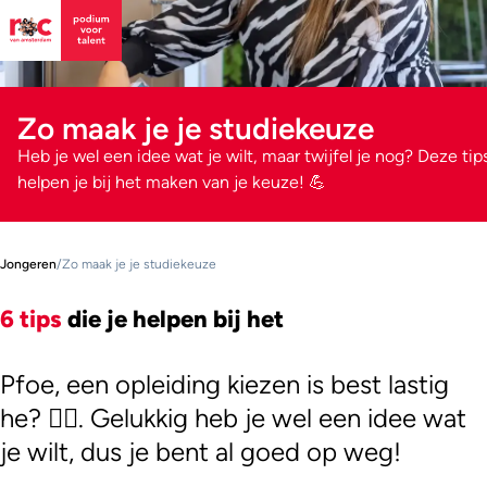
Zo maak je je studiekeuze
Heb je wel een idee wat je wilt, maar twijfel je nog? Deze tip
helpen je bij het maken van je keuze! 💪
Jongeren
/
Zo maak je je studiekeuze
6 tips
die je helpen bij het
Pfoe, een opleiding kiezen is best lastig
he? 😵‍💫. Gelukkig heb je wel een idee wat
je wilt, dus je bent al goed op weg!