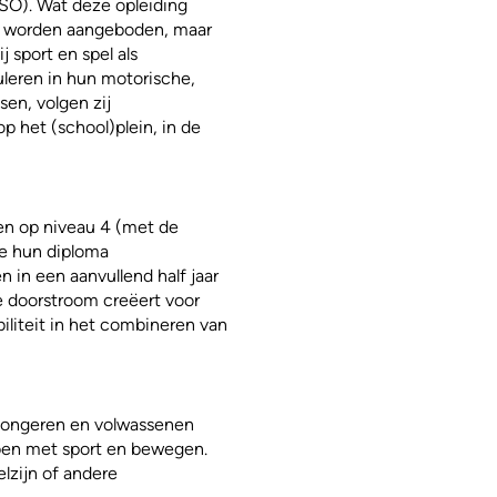
SO). Wat deze opleiding
le worden aangeboden, maar
 sport en spel als
leren in hun motorische,
sen, volgen zij
op het (school)plein, in de
en op niveau 4 (met de
ie hun diploma
in een aanvullend half jaar
e doorstroom creëert voor
iliteit in het combineren van
e jongeren en volwassenen
bben met sport en bewegen.
elzijn of andere