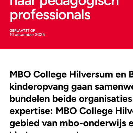
naar pedagogisch
professionals
GEPLAATST OP
10 december 2025
MBO College Hilversum en B
kinderopvang gaan samenwer
bundelen beide organisaties
expertise: MBO College Hil
gebied van mbo-onderwijs e