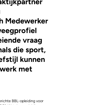
aktijkpartner
g
ch Medewerker
weegprofiel
eiende vraag
als die sport,
fstijl kunnen
e werk met
erichte BBL-opleiding voor