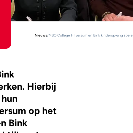
Nieuws
/
MBO College Hilversum en Bink kinderopvang spelen
ink
ken. Hierbij
 hun
versum op het
n Bink