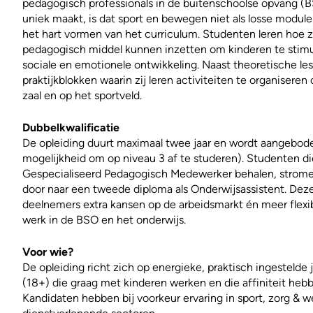
pedagogisch professionals in de buitenschoolse opvang (B
uniek maakt, is dat sport en bewegen niet als losse modu
het hart vormen van het curriculum. Studenten leren hoe zij
pedagogisch middel kunnen inzetten om kinderen te stimu
sociale en emotionele ontwikkeling. Naast theoretische les
praktijkblokken waarin zij leren activiteiten te organiseren 
zaal en op het sportveld.
Dubbelkwalificatie
De opleiding duurt maximaal twee jaar en wordt aangebod
mogelijkheid om op niveau 3 af te studeren). Studenten d
Gespecialiseerd Pedagogisch Medewerker behalen, stromen 
door naar een tweede diploma als Onderwijsassistent. Dez
deelnemers extra kansen op de arbeidsmarkt én meer flexib
werk in de BSO en het onderwijs.
Voor wie?
De opleiding richt zich op energieke, praktisch ingesteld
(18+) die graag met kinderen werken en die affiniteit he
Kandidaten hebben bij voorkeur ervaring in sport, zorg & w