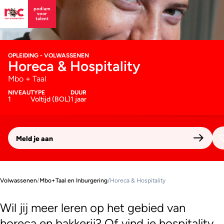
OPLEIDING - VOLWASSENEN
Horeca & Hospitality
Mbo + Taal
NIVEAU
TYPE
DUUR
1
Voltijd (BOL)
1 jaar
Meld je aan
Volwassenen
/
Mbo+Taal en Inburgering
/
Horeca & Hospitality
Wil jij meer leren op het gebied van
horeca en bakkerij? Of vind je hospitality