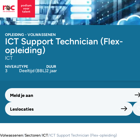
OPLEIDING - VOLWASSENEN
ICT Support Technician (Flex-
opleiding)
ICT
NIVEAU
TYPE
DUUR
3
Deeltijd (BBL)
2 jaar
Meld je aan
Leslocaties
Volwassenen
/
Sectoren
/
ICT
/
ICT Support Technician (Flex-opleiding)