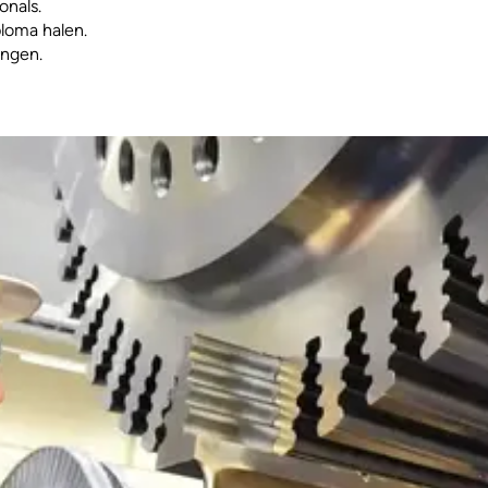
onals.
iploma halen.
ingen.