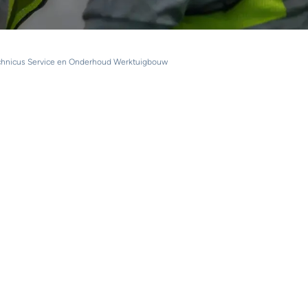
chnicus Service en Onderhoud Werktuigbouw