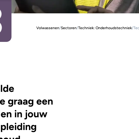
Volwassenen
/
Sectoren
/
Techniek: Onderhouds­techniek
/
Te
elde
je graag een
len in jouw
pleiding