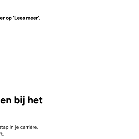
er op 'Lees meer'.
n bij het
ap in je carrière.
t.