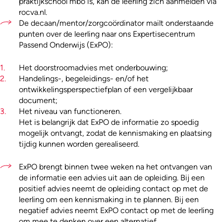
praktijkschool mbo is, kan de leerling zich aanmelden via
rocva.nl.
De decaan/mentor/zorgcoördinator mailt onderstaande
punten over de leerling naar ons Expertisecentrum
Passend Onderwijs (ExPO):
Het doorstroomadvies met onderbouwing;
Handelings-, begeleidings- en/of het
ontwikkelingsperspectiefplan of een vergelijkbaar
document;
Het niveau van functioneren.
Het is belangrijk dat ExPO de informatie zo spoedig
mogelijk ontvangt, zodat de kennismaking en plaatsing
tijdig kunnen worden gerealiseerd.
ExPO brengt binnen twee weken na het ontvangen van
de informatie een advies uit aan de opleiding. Bij een
positief advies neemt de opleiding contact op met de
leerling om een kennismaking in te plannen. Bij een
negatief advies neemt ExPO contact op met de leerling
om mee te denken over een alternatief.