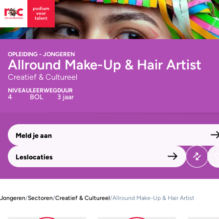
OPLEIDING - JONGEREN
Allround Make-Up & Hair Artist
Creatief & Cultureel
NIVEAU
LEERWEG
DUUR
4
BOL
3 jaar
Meld je aan
Leslocaties
Jongeren
/
Sectoren
/
Creatief & Cultureel
/
Allround Make-Up & Hair Artist