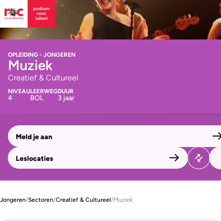
OPLEIDING - JONGEREN
Muziek
Creatief & Cultureel
NIVEAU
LEERWEG
DUUR
4
BOL
3 jaar
Meld je aan
Leslocaties
Jongeren
/
Sectoren
/
Creatief & Cultureel
/
Muziek