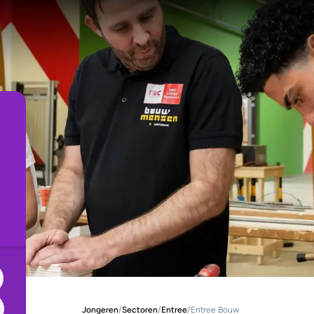
Jongeren
/
Sectoren
/
Entree
/
Entree Bouw