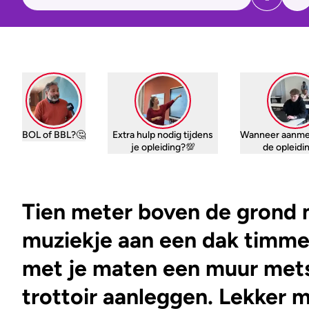
BOL of BBL?🤔
Extra hulp nodig tijdens
Wanneer aanme
je opleiding?💯
de opleid
Tien meter boven de grond 
muziekje aan een dak timme
met je maten een muur mets
trottoir aanleggen. Lekker 