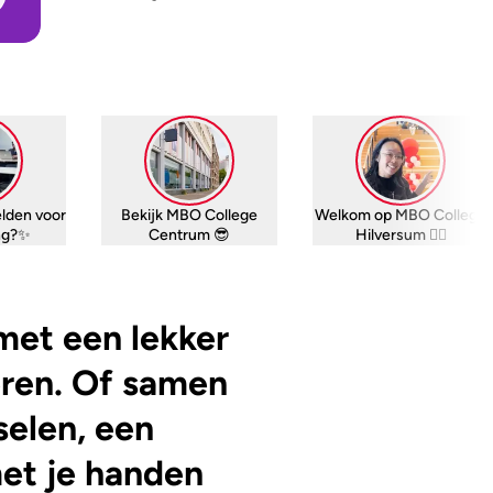
lden voor
Bekijk MBO College
Welkom op MBO College
ing?✨
Centrum 😎
Hilversum 👆🏽
met een lekker
ren. Of samen
elen, een
met je handen