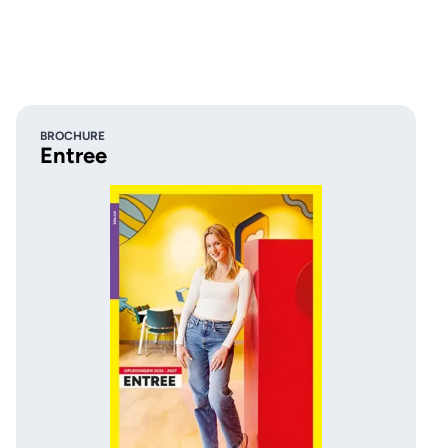
BROCHURE
Entree
Dit is MBO College
Westpoort 👀