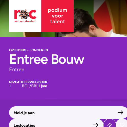
OPLEIDING - JONGEREN
Entree Bouw
Entree
NIVEAU
LEERWEG
DUUR
1
BOL/BBL
1 jaar
Meld je aan
Leslocaties