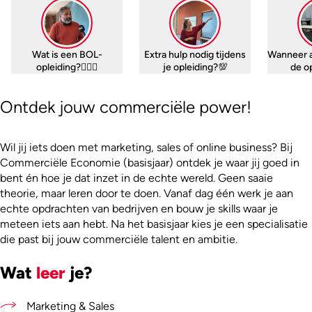
Wat is een BOL-
Extra hulp nodig tijdens
Wanneer 
opleiding?🤷🏼‍♀️
je opleiding?💯
de o
Ontdek jouw commerciële power!
Wil jij iets doen met marketing, sales of online business? Bij
Commerciële Economie (basisjaar) ontdek je waar jij goed in
bent én hoe je dat inzet in de echte wereld. Geen saaie
theorie, maar leren door te doen. Vanaf dag één werk je aan
echte opdrachten van bedrijven en bouw je skills waar je
meteen iets aan hebt. Na het basisjaar kies je een specialisatie
die past bij jouw commerciële talent en ambitie.
Wat
leer
je?
Marketing & Sales