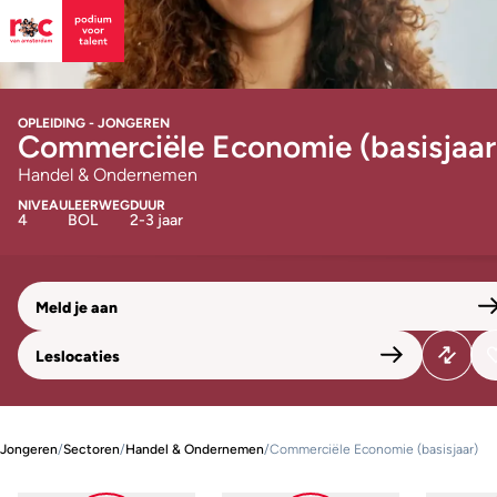
OPLEIDING - JONGEREN
Commerciële Economie (basisjaar
Handel & Ondernemen
NIVEAU
LEERWEG
DUUR
4
BOL
2-3 jaar
Meld je aan
Leslocaties
Jongeren
/
Sectoren
/
Handel & Ondernemen
/
Commerciële Economie (basisjaar)