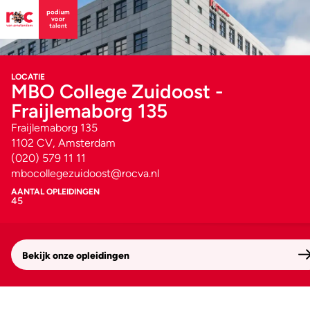
LOCATIE
MBO College Zuidoost -
Fraijlemaborg 135
Fraijlemaborg 135
1102 CV, Amsterdam
(020) 579 11 11
mbocollegezuidoost@rocva.nl
AANTAL OPLEIDINGEN
45
Bekijk onze opleidingen