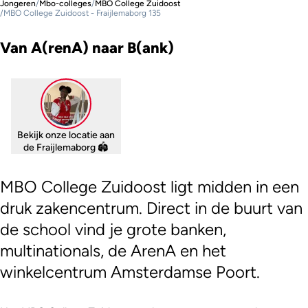
Jongeren
/
Mbo-colleges
/
MBO College Zuidoost
/
MBO College Zuidoost - Fraijlemaborg 135
Van A(renA) naar B(ank)
Bekijk onze locatie aan
de Fraijlemaborg 🏟
MBO College Zuidoost ligt midden in een
druk zakencentrum. Direct in de buurt van
de school vind je grote banken,
multinationals, de ArenA en het
winkelcentrum Amsterdamse Poort.