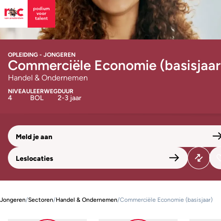
OPLEIDING - JONGEREN
Commerciële Economie (basisjaar
Handel & Ondernemen
NIVEAU
LEERWEG
DUUR
4
BOL
2-3 jaar
Meld je aan
Leslocaties
Jongeren
/
Sectoren
/
Handel & Ondernemen
/
Commerciële Economie (basisjaar)