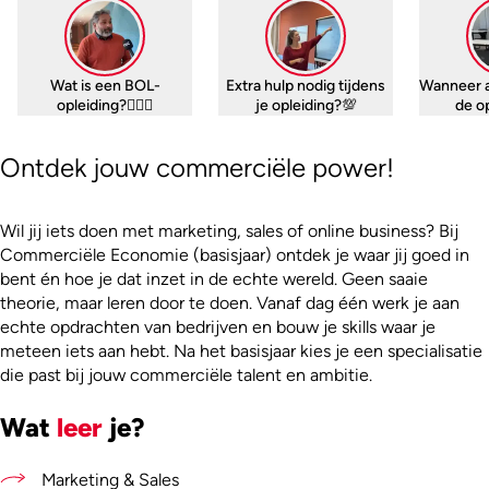
Wat is een BOL-
Extra hulp nodig tijdens
Wanneer 
opleiding?🤷🏼‍♀️
je opleiding?💯
de o
Ontdek jouw commerciële power!
Wil jij iets doen met marketing, sales of online business? Bij
Commerciële Economie (basisjaar) ontdek je waar jij goed in
bent én hoe je dat inzet in de echte wereld. Geen saaie
theorie, maar leren door te doen. Vanaf dag één werk je aan
echte opdrachten van bedrijven en bouw je skills waar je
meteen iets aan hebt. Na het basisjaar kies je een specialisatie
die past bij jouw commerciële talent en ambitie.
Wat
leer
je?
Marketing & Sales