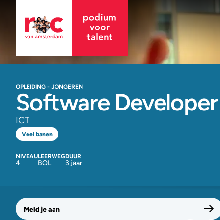
OPLEIDING - JONGEREN
Software Developer
ICT
Veel banen
NIVEAU
LEERWEG
DUUR
4
BOL
3 jaar
Meld je aan