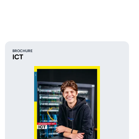
BROCHURE
ICT
College
Welkom op MBO College
Dit is MBO College
nd 👀
Hilversum 👆🏽
Zuidoost 👋🏾