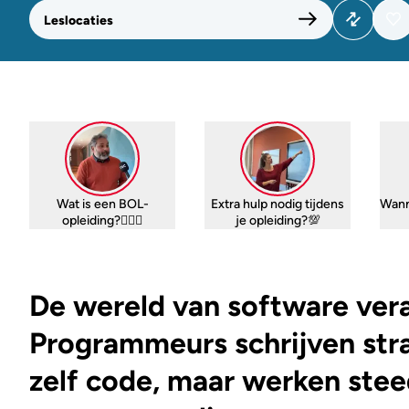
Leslocaties
Wat is een BOL-
Extra hulp nodig tijdens
Wann
opleiding?🤷🏼‍♀️
je opleiding?💯
De wereld van software vera
Programmeurs schrijven stra
zelf code, maar werken stee