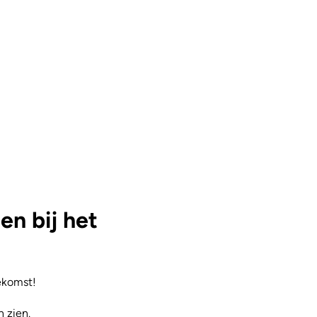
n bij het
ekomst!
n zien.