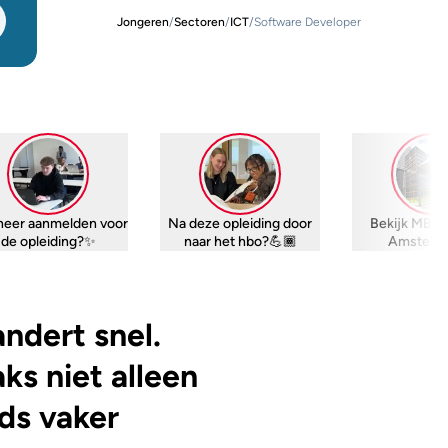
Jongeren
/
Sectoren
/
ICT
/
Software Developer
eer aanmelden voor
Na deze opleiding door
Bekijk MBO 
de opleiding?✨
naar het hbo?💪🏾
Amstella
ndert snel.
ks niet alleen
ds vaker