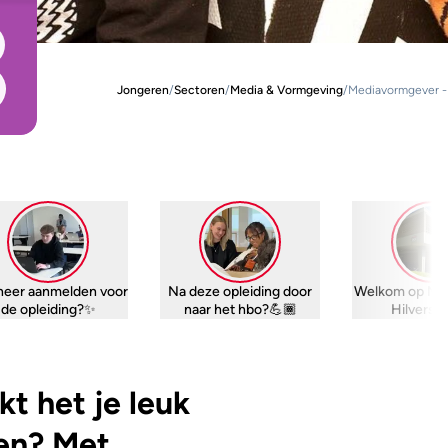
Jongeren
/
Sectoren
/
Media & Vormgeving
/
Mediavormgever -
eer aanmelden voor
Na deze opleiding door
Welkom op MB
de opleiding?✨
naar het hbo?💪🏾
Hilversum
kt het je leuk
en? Met