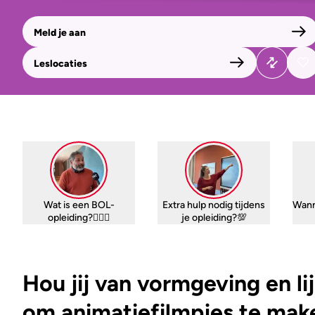
Meld je aan
Leslocaties
Wat is een BOL-
Extra hulp nodig tijdens
Wann
opleiding?🤷🏼‍♀️
je opleiding?💯
Hou jij van vormgeving en lij
om animatiefilmpjes te mak