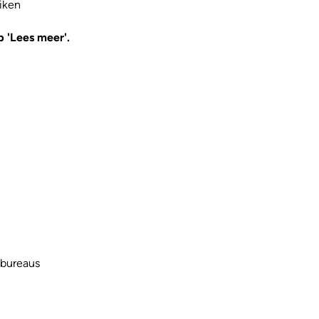
iken
p 'Lees meer'.
ebureaus