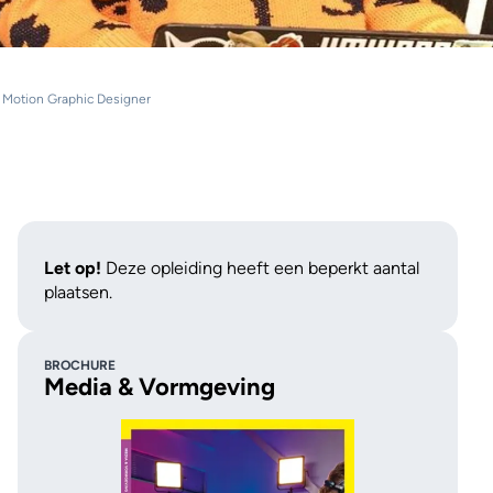
 Motion Graphic Designer
Let op!
Deze opleiding heeft een beperkt aantal
plaatsen.
O College
 👆🏽
BROCHURE
Media & Vormgeving