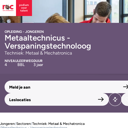
OPLEIDING - JONGEREN
Metaaltechnicus -
Verspaningstechnoloog
Techniek: Metaal & Mechatronica
NIVEAU
LEERWEG
DUUR
4
BBL
3 jaar
Meld je aan
Leslocaties
Jongeren
/
Sectoren
/
Techniek: Metaal & Mechatronica
/
Metaaltechnicus - Verspaningstechnoloog