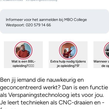
Informeer voor het aanmelden bij MBO College
Westpoort: 020 579 14 66
Wat is een BBL-
Extra hulp nodig tijdens
Wanneer 
opleiding?🤷🏼‍♀️
je opleiding?💯
de o
Ben jij iemand die nauwkeurig en
geconcentreerd werkt? Dan is een functie
als Verspaningstechnoloog iets voor jou.
Je leert technieken als CNC-draaien en -