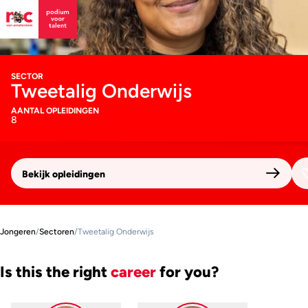
SECTOR
Tweetalig Onderwijs
AANTAL OPLEIDINGEN
8
Bekijk opleidingen
Jongeren
/
Sectoren
/
Tweetalig Onderwijs
Is this the right
career
for you?