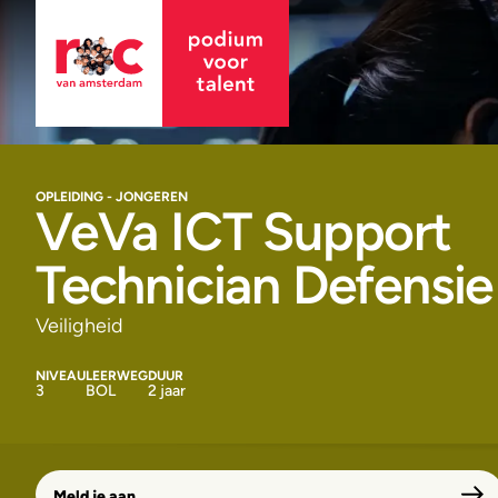
OPLEIDING - JONGEREN
VeVa ICT Support
Technician Defensie
Veiligheid
NIVEAU
LEERWEG
DUUR
3
BOL
2 jaar
Meld je aan