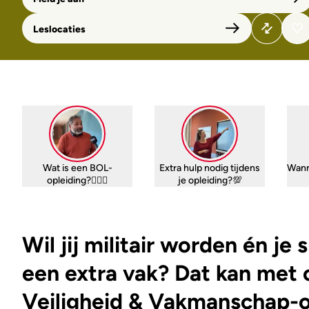
Leslocaties
Wat is een BOL-
Extra hulp nodig tijdens
Wann
opleiding?🤷🏼‍♀️
je opleiding?💯
Wil jij militair worden én je 
een extra vak? Dat kan met 
Veiligheid & Vakmanschap-o