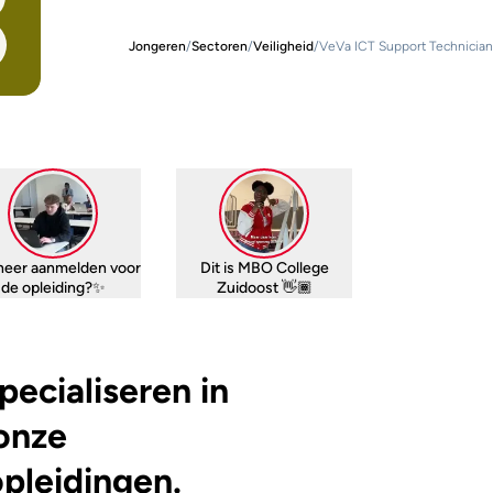
Jongeren
/
Sectoren
/
Veiligheid
/
VeVa ICT Support Technician
eer aanmelden voor
Dit is MBO College
de opleiding?✨
Zuidoost 👋🏾
specialiseren in
onze
pleidingen.