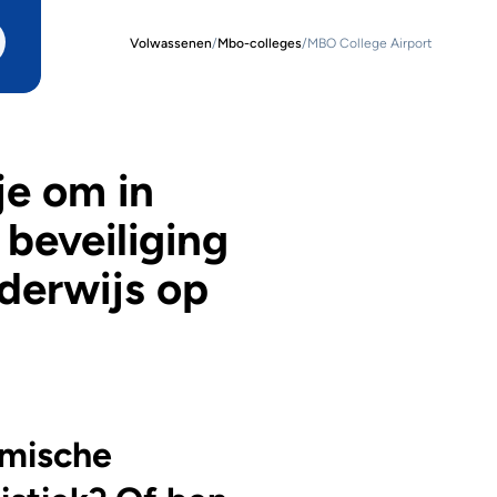
Volwassenen
/
Mbo-colleges
/
MBO College Airport
je om in
 beveiliging
derwijs op
namische