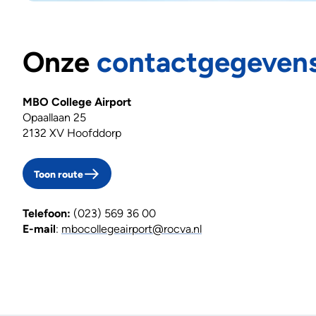
Onze
contactgegeven
MBO College Airport
Opaallaan 25
2132 XV Hoofddorp
Toon route
Telefoon:
(023) 569 36 00
E-mail
:
mbocollegeairport@rocva.nl