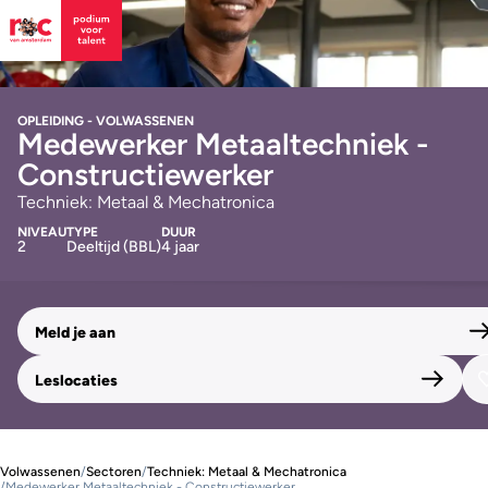
OPLEIDING - VOLWASSENEN
Medewerker Metaaltechniek -
Constructiewerker
Techniek: Metaal & Mechatronica
NIVEAU
TYPE
DUUR
2
Deeltijd (BBL)
4 jaar
Meld je aan
Leslocaties
Volwassenen
/
Sectoren
/
Techniek: Metaal & Mechatronica
/
Medewerker Metaaltechniek - Constructiewerker