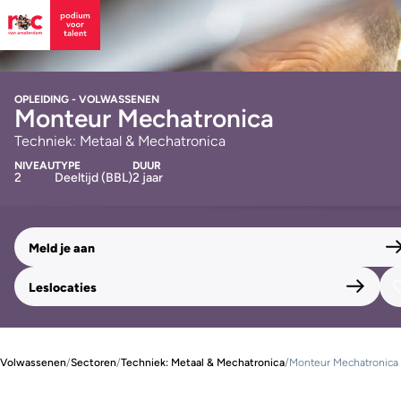
OPLEIDING - VOLWASSENEN
Monteur Mechatronica
Techniek: Metaal & Mechatronica
NIVEAU
TYPE
DUUR
2
Deeltijd (BBL)
2 jaar
Meld je aan
Leslocaties
Volwassenen
/
Sectoren
/
Techniek: Metaal & Mechatronica
/
Monteur Mechatronica