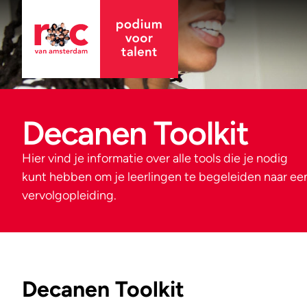
Decanen Toolkit
Hier vind je informatie over alle tools die je nodig
kunt hebben om je leerlingen te begeleiden naar ee
vervolgopleiding.
Decanen Toolkit