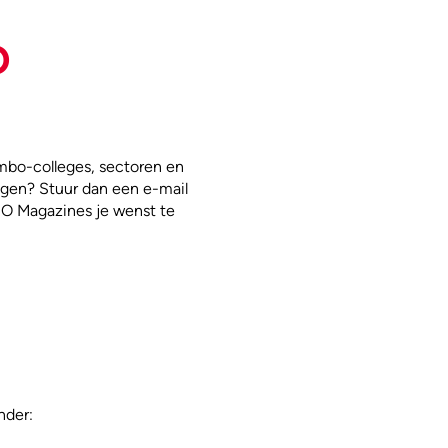
O
 mbo-colleges, sectoren en
ngen? Stuur dan een e-mail
BO Magazines je wenst te
nder: